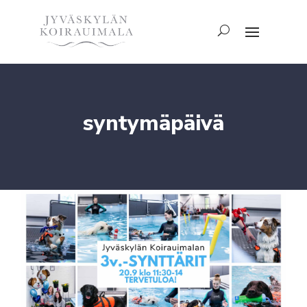
syntymäpäivä