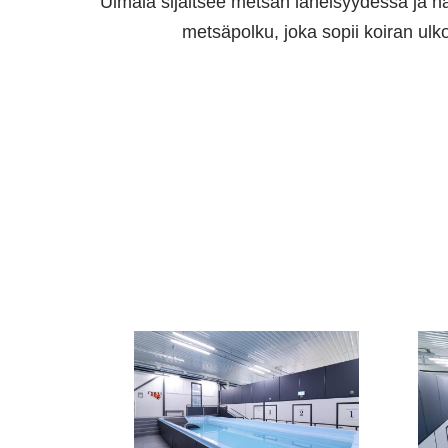
Uimala sijaitsee metsän läheisyydessä ja ha
metsäpolku, joka sopii koiran ulk