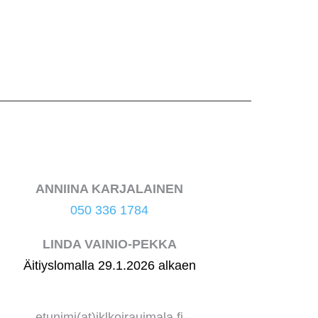
ANNIINA KARJALAINEN
050 336 1784
LINDA VAINIO-PEKKA
Äitiyslomalla 29.1.2026 alkaen
etunimi(at)jklkoirauimala.fi