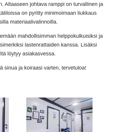
n. Altaaseen johtava ramppi on turvallinen ja
ätiloissa on pyritty minimoimaan liukkaus
isilla materiaalivalinnoilla.
ekemään mahdollisimman helppokulkuisiksi ja
esimerkiksi lastenrattaiden kanssa. Lisäksi
ltä löytyy asiakasvessa.
 sinua ja koiraasi varten, tervetuloa!