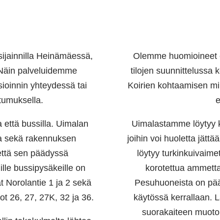
 sijainnilla Heinämäessä,
Olemme huomioineet er
. Näin palveluidemme
tilojen suunnittelussa 
ioinnin yhteydessä tai
Koirien kohtaamisen mi
tumuksella.
e
 että bussilla. Uimalan
Uimalastamme löytyy ko
ja sekä rakennuksen
joihin voi huoletta jätt
 että sen päädyssä
löytyy turkinkuivaime
le bussipysäkeille on
korotettua ammetta
t Norolantie 1 ja 2 sekä
Pesuhuoneista on pää
ot 26, 27, 27K, 32 ja 36.
käytössä kerrallaan. 
suorakaiteen muoto