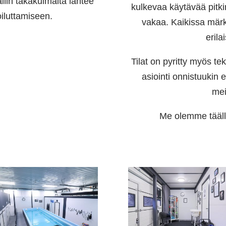
llin takakulmalta lähtee
kulkevaa käytävää pitki
oiluttamiseen.
vakaa. Kaikissa märk
erila
Tilat on pyritty myös t
asiointi onnistuukin 
mei
Me olemme täällä