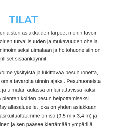
TILAT
ilaisten asiakkaiden tarpeet monin tavoin
koirien turvallisuuden ja mukavuuden ohella.
nimoimiseksi uimalaan ja hoitohuoneisiin on
rilliset sisäänkäynnit.
lme yksityistä ja lukittavaa pesuhuonetta,
ää omia tavaroita uinnin ajaksi. Pesuhuoneista
t ja uimalan aulassa on lainattavissa kaksi
 pienten koirien pesun helpottamiseksi.
sy allasalueelle, joka on yhden asiakkaan
Lasikuitualtaamme on iso (9,5 m x 3,4 m) ja
inen ja sen pääsee kiertämään ympärillä