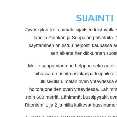
SIJAINTI
Jyväskylän Koirauimala sijaitsee loistavalla
lähellä Palokan ja Seppälän palveluita
käyttäminen onnistuu helposti kaupassa as
sen aikana henkilökunnan suos
Meille saapuminen on helppoa sekä autolla
pihassa on useita asiakasparkkipaikko
julkisivulla uimalan oven yhteydessä
hoitohuoneiden
oven yhteydessä. Lähimmil
noin 600 metriä. Lähimmät bussipysäkit ova
Ritoniemi 1 ja 2 ja niillä kulkevat bussinumer