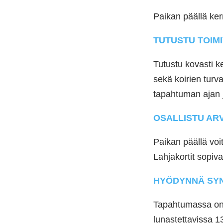
Paikan päällä ke
TUTUSTU TOIMI
Tutustu kovasti k
sekä koirien turv
tapahtuman ajan 
OSALLISTU AR
Paikan päällä voi
Lahjakortit sopiva
HYÖDYNNÄ SY
Tapahtumassa on ta
lunastettavissa 1