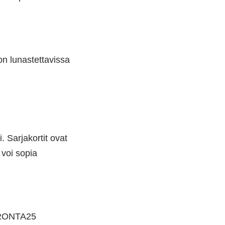
on lunastettavissa
. Sarjakortit ovat
voi sopia
IERONTA25