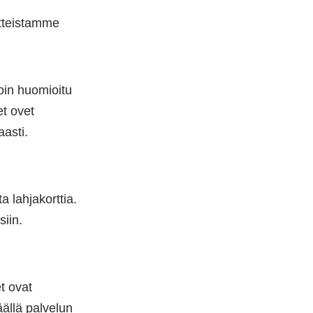
tteistamme
voin huomioitu
et ovet
aasti.
 lahjakorttia.
siin.
et ovat
ällä palvelun