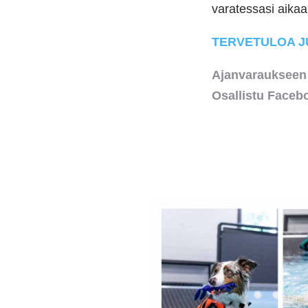
varatessasi aikaa
TERVETULOA J
Ajanvaraukseen
Osallistu Face