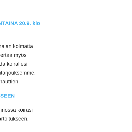
INA 20.9. klo
malan kolmatta
 kertaa myös
da koirallesi
ritarjouksemme,
 nauttien.
KSEEN
unnossa koirasi
rtoitukseen,