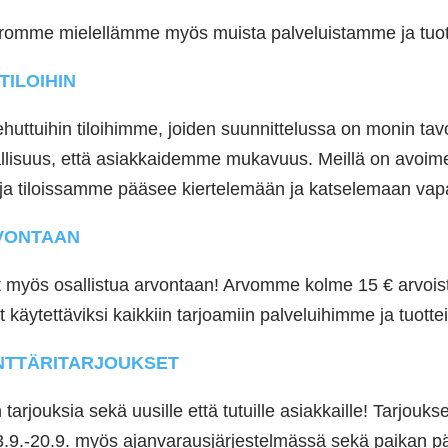
rromme mielellämme myös muista palveluistamme ja tuo
TILOIHIN
ehuttuihin tiloihimme, joiden suunnittelussa on monin ta
allisuus, että asiakkaidemme mukavuus. Meillä on avoim
ja tiloissamme pääsee kiertelemään ja katselemaan vap
VONTAAN
t myös osallistua arvontaan! Arvomme kolme 15 € arvoista
t käytettäviksi kaikkiin tarjoamiin palveluihimme ja tuottei
NTTÄRITARJOUKSET
rjouksia sekä uusille että tutuille asiakkaille! Tarjouks
3.9.-20.9. myös ajanvarausjärjestelmässä sekä paikan pä