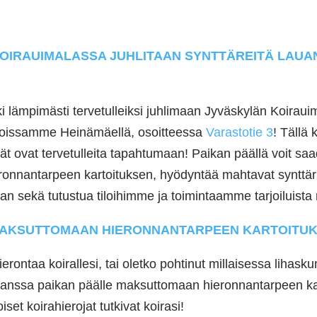
IRAUIMALASSA JUHLITAAN SYNTTÄREITÄ LAUANTA
 lämpimästi tervetulleiksi juhlimaan Jyväskylän Koiraui
loissamme Heinämäellä, osoitteessa
Varastotie 3
! Tällä
vät ovat tervetulleita tapahtumaan! Paikan päällä voit saa
onnantarpeen kartoituksen, hyödyntää mahtavat synttä
aan sekä tutustua tiloihimme ja toimintaamme tarjoiluista
MAKSUTTOMAAN HIERONNANTARPEEN KARTOITU
ierontaa koirallesi, tai oletko pohtinut millaisessa lihask
 kanssa paikan päälle maksuttomaan hieronnantarpeen ka
iset koirahierojat tutkivat koirasi!