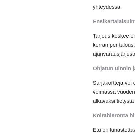
yhteydessä.
Ensikertalaisuin
Tarjous koskee en
kerran per talou
ajanvarausjärjes
Ohjatun uinnin j
Sarjakortteja voi 
voimassa vuoden 
alkavaksi tietyst
Koirahieronta h
Etu on lunastett