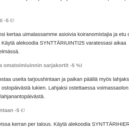
ti -5
€!
si kertaa uimalassamme asioivia koiranomistajia ja etu 
s. Käytä alekoodia SYNTTÄRIUINTI25 varatessasi aikaa
telmässä.
a omatoimiuinnin sarjakortit -5 %!
ostaa useita tarjoushintaan ja paikan päällä myös lahjaksi
ostopäivästä lukien. Lahjaksi ostettaessa voimassaolon 
ä lahjanantopäivästä.
intaan -5
€!
avissa kerran per talous. Käytä alekoodia SYNTTÄRIH