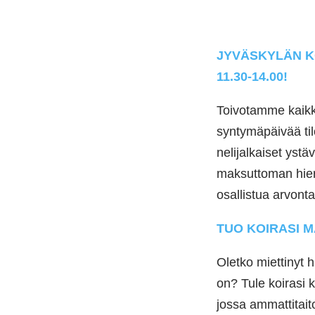
JYVÄSKYLÄN KO
11.30-14.00!
Toivotamme kaikki
syntymäpäivää ti
nelijalkaiset ystä
maksuttoman hier
osallistua arvont
TUO KOIRASI 
Oletko miettinyt h
on? Tule koirasi
jossa ammattitaito