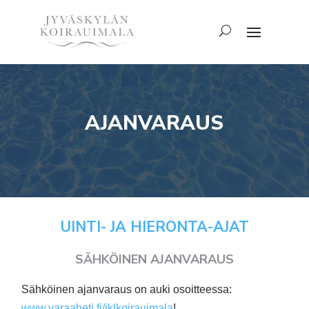
AJANVARAUS
UINTI- JA HIERONTA-AJAT
SÄHKÖINEN AJANVARAUS
Sähköinen ajanvaraus on auki osoitteessa:
www.varaaheti.fi/jklkoirauimala
!