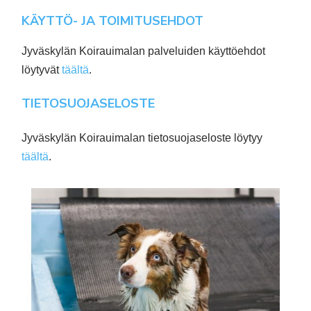
KÄYTTÖ- JA TOIMITUSEHDOT
Jyväskylän Koirauimalan palveluiden käyttöehdot
löytyvät
täältä
.
TIETOSUOJASELOSTE
Jyväskylän Koirauimalan tietosuojaseloste löytyy
täältä
.