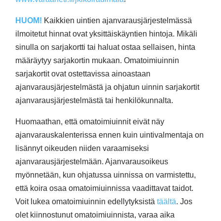
HUOM!
Kaikkien uintien ajanvarausjärjestelmässä
ilmoitetut hinnat ovat yksittäiskäyntien hintoja. Mikäli
sinulla on sarjakortti tai haluat ostaa sellaisen, hinta
määräytyy sarjakortin mukaan. Omatoimiuinnin
sarjakortit ovat ostettavissa ainoastaan
ajanvarausjärjestelmästä ja ohjatun uinnin sarjakortit
ajanvarausjärjestelmästä tai henkilökunnalta.
Huomaathan, että omatoimiuinnit eivät näy
ajanvarauskalenterissa ennen kuin uintivalmentaja on
lisännyt oikeuden niiden varaamiseksi
ajanvarausjärjestelmään. Ajanvarausoikeus
myönnetään, kun ohjatussa uinnissa on varmistettu,
että koira osaa omatoimiuinnissa vaadittavat taidot.
Voit lukea omatoimiuinnin edellytyksistä
täältä
.
Jos
olet kiinnostunut omatoimiuinnista, varaa aika