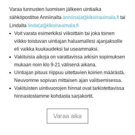
Varaa tunnusten luomisen jälkeen uintiaika
sähköpostitse Anniinalta
anniina(at)jklkoirauimala.fi
tai
Lindalta
linda(at)jklkoirauimala.fi
Voit varata esimerkiksi viikoittain tai joka toinen
viikko toistuvan uintiajan haluamallesi ajanjaksolle
eli vaikka kuukaudeksi tai useammaksi.
Vakituisia aikoja on varattavissa arkisin sopimuksen
mukaan noin klo 9-21 välisenä aikana.
Uintiajan pituus riippuu uitettavien koirien määrästä.
Neuvomme sopivan mittaisen ajan valitsemisessa.
Vakituisten uintivuorojen hinnat ovat tarkistettavissa
hinnastostamme kohdasta sarjakortit.
Varaa aika