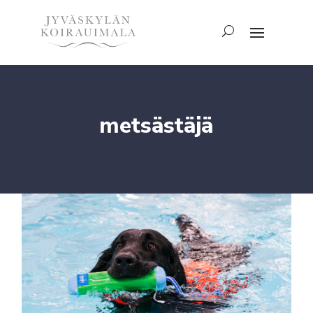
metsästäjä